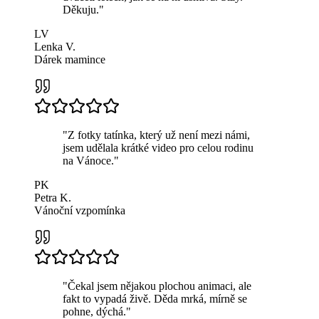
Děkuju.
"
LV
Lenka V.
Dárek mamince
"
Z fotky tatínka, který už není mezi námi,
jsem udělala krátké video pro celou rodinu
na Vánoce.
"
PK
Petra K.
Vánoční vzpomínka
"
Čekal jsem nějakou plochou animaci, ale
fakt to vypadá živě. Děda mrká, mírně se
pohne, dýchá.
"