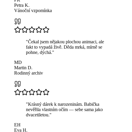
Petra K.
Vánoční vzpomínka
"
Čekal jsem nějakou plochou animaci, ale
fakt to vypadá živě. Děda mrká, mírně se
pohne, dýchá.
"
MD
Martin D.
Rodinný archiv
"
Krásný dárek k narozeninám. Babička
nevěřila vlastním očím — sebe sama jako
dvacetiletou.
"
EH
Eva H.