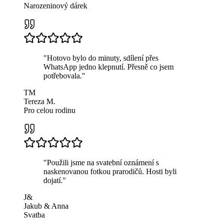
Narozeninový dárek
"
Hotovo bylo do minuty, sdílení přes
WhatsApp jedno klepnutí. Přesně co jsem
potřebovala.
"
TM
Tereza M.
Pro celou rodinu
"
Použili jsme na svatební oznámení s
naskenovanou fotkou prarodičů. Hosti byli
dojatí.
"
J&
Jakub & Anna
Svatba