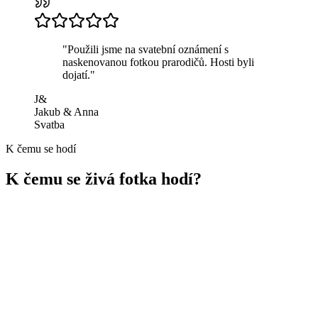
"
Použili jsme na svatební oznámení s
naskenovanou fotkou prarodičů. Hosti byli
dojatí.
"
J&
Jakub & Anna
Svatba
K čemu se hodí
K čemu se živá fotka hodí?
Rodinné vzpomínky
Oživte staré fotky rodičů, prarodičů nebo dětí.