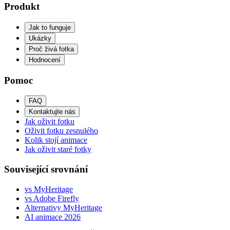
Produkt
Jak to funguje
Ukázky
Proč živá fotka
Hodnocení
Pomoc
FAQ
Kontaktujte nás
Jak oživit fotku
Oživit fotku zesnulého
Kolik stojí animace
Jak oživit staré fotky
Související srovnání
vs MyHeritage
vs Adobe Firefly
Alternativy MyHeritage
AI animace 2026