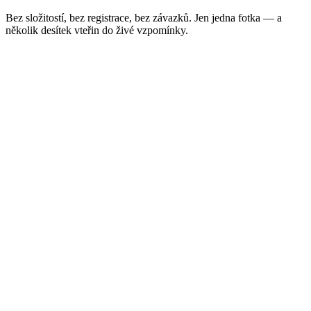
Bez složitostí, bez registrace, bez závazků. Jen jedna fotka — a
několik desítek vteřin do živé vzpomínky.
Bez registrace
Žádné účty, žádná hesla. Nahraješ a hotovo.
Hotovo do minuty
Většinu fotek AI rozhýbe přibližně za 60 vteřin.
Jednorázová platba
Žádné předplatné. Platíš jen za to, co skutečně vytvoříš.