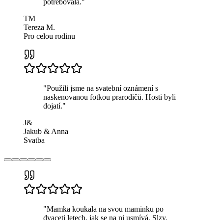
potřebovala.
"
TM
Tereza M.
Pro celou rodinu
"
Použili jsme na svatební oznámení s
naskenovanou fotkou prarodičů. Hosti byli
dojatí.
"
J&
Jakub & Anna
Svatba
"
Mamka koukala na svou maminku po
dvaceti letech, jak se na ni usmívá. Slzy.