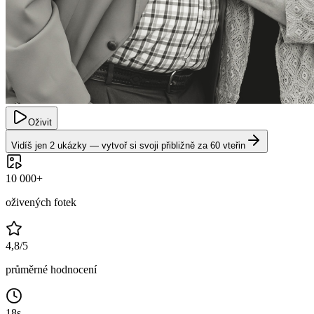
Oživit
Vidíš jen 2 ukázky — vytvoř si svoji přibližně za 60 vteřin
10 000
+
oživených fotek
4,8
/5
průměrné hodnocení
18
s