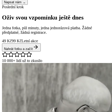
Napsat nám
→
Poslední krok
Oživ svou vzpomínku
ještě dnes
Jedna fotka, půl minuty, jedna jednorázová platba. Žádné
předplatné, žádná registrace.
49 Kč
99 Kč
Letní akce
Nahrát fotku a začít
10 000+ lidí už to zkusilo