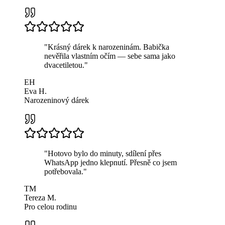
"
Krásný dárek k narozeninám. Babička
nevěřila vlastním očím — sebe sama jako
dvacetiletou.
"
EH
Eva H.
Narozeninový dárek
"
Hotovo bylo do minuty, sdílení přes
WhatsApp jedno klepnutí. Přesně co jsem
potřebovala.
"
TM
Tereza M.
Pro celou rodinu