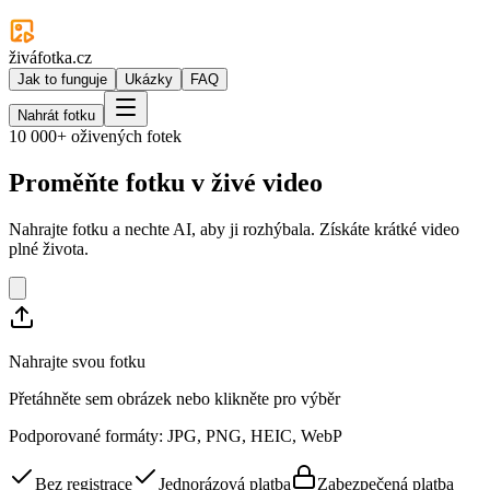
živáfotka.cz
Jak to funguje
Ukázky
FAQ
Nahrát fotku
10 000+ oživených fotek
Proměňte fotku v
živé video
Nahrajte fotku a nechte AI, aby ji rozhýbala. Získáte krátké video
plné života.
Nahrajte svou fotku
Přetáhněte sem obrázek nebo klikněte pro výběr
Podporované formáty: JPG, PNG, HEIC, WebP
Bez registrace
Jednorázová platba
Zabezpečená platba