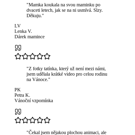
"
Mamka koukala na svou maminku po
dvaceti letech, jak se na ni usmívá. Slzy.
Děkuju.
"
LV
Lenka V.
Dárek mamince
"
Z fotky tatínka, který už není mezi námi,
jsem udělala krátké video pro celou rodinu
na Vánoce.
"
PK
Petra K.
Vánoční vzpomínka
"
Čekal jsem nějakou plochou animaci, ale