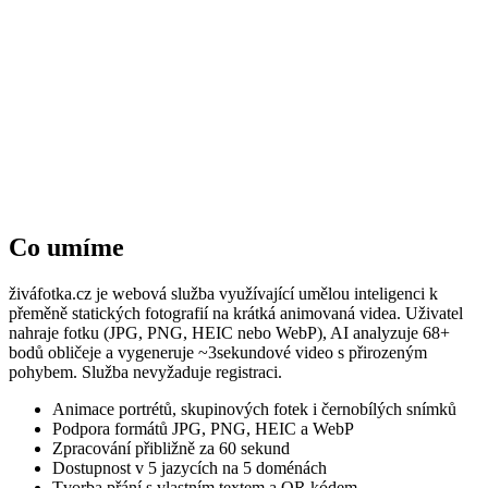
Staré a archivní fotky
Dejte nový život snímkům, které už roky jen leží v albu.
Kreativní projekty
Využijte živé fotky do vlastních videí, prezentací nebo příběhů.
Co umíme
živáfotka.cz je webová služba využívající umělou inteligenci k
přeměně statických fotografií na krátká animovaná videa. Uživatel
nahraje fotku (JPG, PNG, HEIC nebo WebP), AI analyzuje 68+
bodů obličeje a vygeneruje ~3sekundové video s přirozeným
pohybem. Služba nevyžaduje registraci.
Animace portrétů, skupinových fotek i černobílých snímků
Podpora formátů JPG, PNG, HEIC a WebP
Zpracování přibližně za 60 sekund
Dostupnost v 5 jazycích na 5 doménách
Tvorba přání s vlastním textem a QR kódem