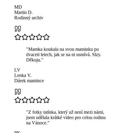
MD
Martin D.
Rodinný archiv
"
Mamka koukala na svou maminku po
dvaceti letech, jak se na ni usmívá. Slzy.
Děkuju.
"
LV
Lenka V.
Dárek mamince
"
Z fotky tatínka, který už není mezi námi,
jsem udělala krátké video pro celou rodinu
na Vánoce.
"
PK