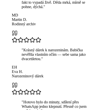
fakt to vypadá živě. Děda mrká, mírně se
pohne, dýchá.
"
MD
Martin D.
Rodinný archiv
"
Krásný dárek k narozeninám. Babička
nevěřila vlastním očím — sebe sama jako
dvacetiletou.
"
EH
Eva H.
Narozeninový dárek
"
Hotovo bylo do minuty, sdílení přes
WhatsApp jedno klepnutí. Přesně co jsem